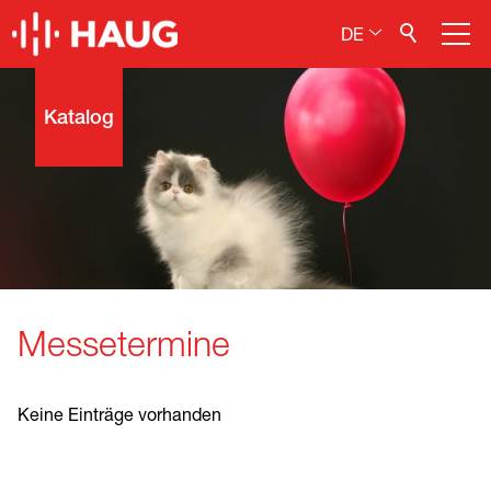
DE
Elektrostatik entfernen
Katalog
Elektrostatik aufbringen
Elektrostatik messen
Service / Wartung / Reparaturen
Fachinformationen
Messetermine
Keine Einträge vorhanden