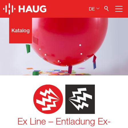
DE
Elektrostatik entfernen
Katalog
Static Line
Air Line
DC-Line
Ex Line
Clean Line
Elektrostatik aufbringen
Elektrostatik messen
Service / Wartung / Reparaturen
Ex Line – Entladung Ex-